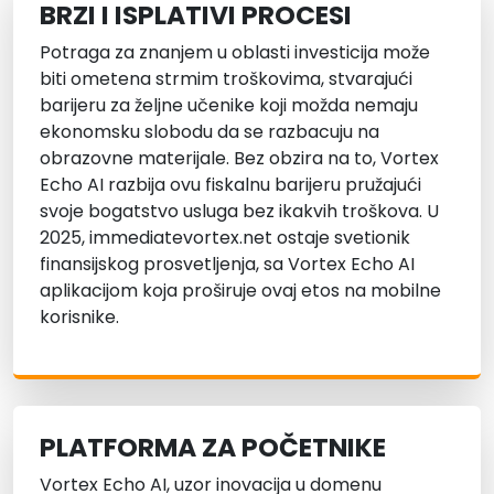
BRZI I ISPLATIVI PROCESI
Potraga za znanjem u oblasti investicija može
biti ometena strmim troškovima, stvarajući
barijeru za željne učenike koji možda nemaju
ekonomsku slobodu da se razbacuju na
obrazovne materijale. Bez obzira na to, Vortex
Echo AI razbija ovu fiskalnu barijeru pružajući
svoje bogatstvo usluga bez ikakvih troškova. U
2025, immediatevortex.net ostaje svetionik
finansijskog prosvetljenja, sa Vortex Echo AI
aplikacijom koja proširuje ovaj etos na mobilne
korisnike.
PLATFORMA ZA POČETNIKE
Vortex Echo AI, uzor inovacija u domenu