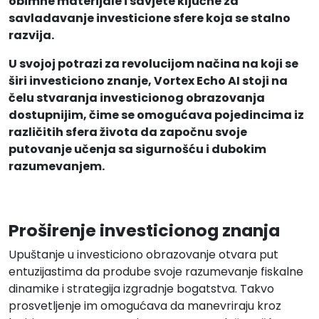
obimne materijale i savjete ključne za
savladavanje investicione sfere koja se stalno
razvija.
U svojoj potrazi za revolucijom načina na koji se
širi investiciono znanje, Vortex Echo AI stoji na
čelu stvaranja investicionog obrazovanja
dostupnijim, čime se omogućava pojedincima iz
različitih sfera života da započnu svoje
putovanje učenja sa sigurnošću i dubokim
razumevanjem.
Proširenje investicionog znanja
Upuštanje u investiciono obrazovanje otvara put
entuzijastima da prodube svoje razumevanje fiskalne
dinamike i strategija izgradnje bogatstva. Takvo
prosvetljenje im omogućava da manevriraju kroz