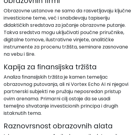
obrazovnih firmi
Obrazovne ustanove ne samo da rasvetljavaju ključne
investicione teme, već i snabdevaju tapiseriju
didaktičkih sredstava za jačanje obrazovne putanje.
Takva sredstva mogu uključivati poučne priručnike,
digitalne tomove, ilustrativne vinjete, analitičke
instrumente za procenu tržišta, seminare zasnovane
na vebu i šire.
Kapija za finansijska tržišta
Analiza finansijskih tržišta je kamen temeljac
obrazovnog putovanja, ali ni Vortex Echo AI ni njegovi
partnerski subjekti ne pružaju neposredan pristup
ovim arenama. Primarni cilj ostaje da se usadi
temeljno shvatanje investicionih principa i drugih
istaknutih tema.
Raznovrsnost obrazovnih alata