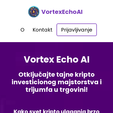
VortexEchoAI
O
Kontakt
Prijavljivanje
Vortex Echo AI
Otključajte tajne kripto
investicionog majstorstva i
trijumfa u trgovini!
Kako svet kripto ulaganja brzo