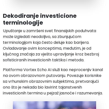
Dekodiranje investicione
terminologije
Upuštanje u zamršeni svet finansijskih poduhvata
može izgledati neodoljivo, sa zbunjujućom
terminologijom koja često deluje kao barijera.
Ovladavanje ovim konceptima, međutim, je od
ključnog značaja za vješto upravljanje kroz bezbroj
sofisticiranih investicionih taktika i metoda.
Platforma Vortex Echo AI služi kao neprocenjiv kanal
na ovom obrazovnom putovanju. Povezuje korisnike
sa vrhunskim obrazovnim subjektima, pretvarajući
ono što je nekada bio lavirint tajanstvenih
investicionih termina u pejzaž jasnoće i razumevanja.