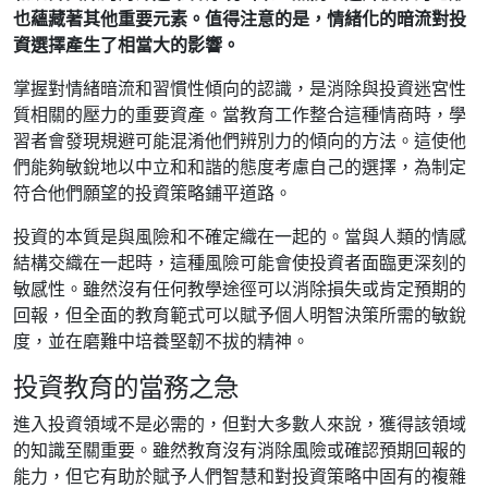
也蘊藏著其他重要元素。值得注意的是，情緒化的暗流對投
資選擇產生了相當大的影響。
掌握對情緒暗流和習慣性傾向的認識，是消除與投資迷宮性
質相關的壓力的重要資產。當教育工作整合這種情商時，學
習者會發現規避可能混淆他們辨別力的傾向的方法。這使他
們能夠敏銳地以中立和和諧的態度考慮自己的選擇，為制定
符合他們願望的投資策略鋪平道路。
投資的本質是與風險和不確定織在一起的。當與人類的情感
結構交織在一起時，這種風險可能會使投資者面臨更深刻的
敏感性。雖然沒有任何教學途徑可以消除損失或肯定預期的
回報，但全面的教育範式可以賦予個人明智決策所需的敏銳
度，並在磨難中培養堅韌不拔的精神。
投資教育的當務之急
進入投資領域不是必需的，但對大多數人來說，獲得該領域
的知識至關重要。雖然教育沒有消除風險或確認預期回報的
能力，但它有助於賦予人們智慧和對投資策略中固有的複雜