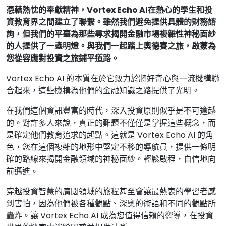
憑藉熱忱的奉獻精神，Vortex Echo AI在熱心的學生和投
資教育界之間建立了聯繫。雖然我們避免提供具體的財務諮
詢，但我們的平臺為那些尋求揭開金融市場複雜性神秘面紗
的人提供了一盞明燈。與我們一起踏上奧德賽之旅，啟蒙為
您從容應對投資之旅鋪平道路。
Vortex Echo AI 的本質在於它致力於將好奇心與一流機構聯
合起來，這些機構為他們的金融知識之路提供了光明。
在我們這個資訊豐富的時代，深入投資原則似乎是不可逾越
的。對許多人來說，真正的難題不僅僅是掌握這些概念，而
是確定他們教育追求的起點。這就是 Vortex Echo AI 的角
色，您在這個複雜的地形中堅定不移的導航員，提供一條明
確的路線來揭開金融領域的神秘面紗。輕鬆啟程，自信地向
前邁進。
穿越投資智慧的廣闊領域的旅程甚至會讓最熱衷的學習者感
到害怕，因為他們被各種觀點、深奧的術語和不同的觀點所
轟炸。讓 Vortex Echo AI 成為您值得信賴的嚮導，在投資