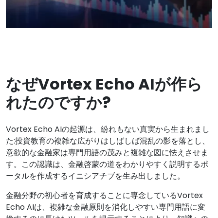
なぜVortex Echo AIが作ら
れたのですか?
Vortex Echo AIの起源は、紛れもない真実から生まれまし
た:投資教育の複雑な広がりはしばしば混乱の影を落とし、
意欲的な金融家は専門用語の茂みと複雑な図に怯えさせま
す。この認識は、金融啓蒙の道をわかりやすく説明するポ
ータルを作成するイニシアチブを生み出しました。
金融分野の初心者を育成することに専念しているVortex
Echo AIは、複雑な金融原則を消化しやすい専門用語に変