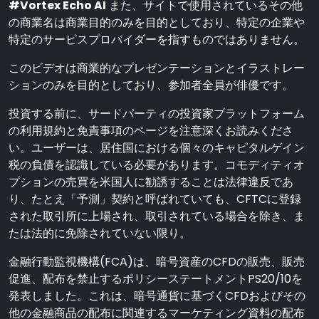
#Vortex Echo AI
また、サイトで使用されているその他
の商業名は商業目的のみを目的としており、特定の企業や
特定のサービスプロバイダーを指すものではありません。
このビデオは商業的なプレゼンテーションとイラストレー
ションのみを目的としており、参加者全員が俳優です。
投資する前に、サードパーティの投資家プラットフォーム
の利用規約と免責事項のページを注意深くお読みくださ
い。ユーザーは、居住国における個々のキャピタルゲイン
税の負債を認識している必要があります。コモディティオ
プションの売買を米国人に勧誘することは法律違反であ
り、たとえ「予測」契約と呼ばれていても、CFTCに登録
された取引所に上場され、取引されている場合を除き、ま
たは法的に免除されていない限り。
金融行動監視機構(FCA)は、暗号資産のCFDの販売、販売
促進、配布を禁止するポリシーステートメントPS20/10を
発表しました。これは、暗号通貨に基づくCFDおよびその
他の金融商品の配布に関連するマーケティング資料の配布