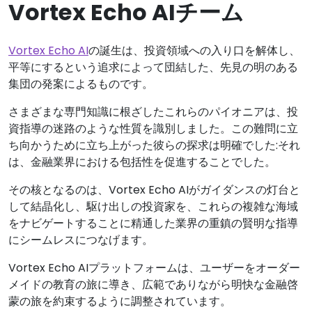
Vortex Echo AIチーム
Vortex Echo AI
の誕生は、投資領域への入り口を解体し、
平等にするという追求によって団結した、先見の明のある
集団の発案によるものです。
さまざまな専門知識に根ざしたこれらのパイオニアは、投
資指導の迷路のような性質を識別しました。この難問に立
ち向かうために立ち上がった彼らの探求は明確でした:それ
は、金融業界における包括性を促進することでした。
その核となるのは、Vortex Echo AIがガイダンスの灯台と
して結晶化し、駆け出しの投資家を、これらの複雑な海域
をナビゲートすることに精通した業界の重鎮の賢明な指導
にシームレスにつなげます。
Vortex Echo AIプラットフォームは、ユーザーをオーダー
メイドの教育の旅に導き、広範でありながら明快な金融啓
蒙の旅を約束するように調整されています。