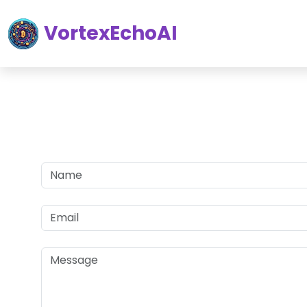
VortexEchoAI