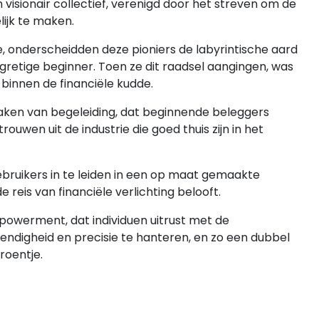
 visionair collectief, verenigd door het streven om de
lijk te maken.
, onderscheidden deze pioniers de labyrintische aard
gretige beginner. Toen ze dit raadsel aangingen, was
t binnen de financiële kudde.
n baken van begeleiding, dat beginnende beleggers
uwen uit de industrie die goed thuis zijn in het
bruikers in te leiden in een op maat gemaakte
 reis van financiële verlichting belooft.
mpowerment, dat individuen uitrust met de
digheid en precisie te hanteren, en zo een dubbel
roentje.