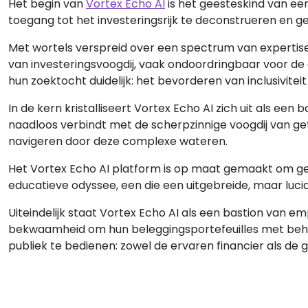
Het begin van
Vortex Echo AI
is het geesteskind van een
toegang tot het investeringsrijk te deconstrueren en ge
Met wortels verspreid over een spectrum van expertise
van investeringsvoogdij, vaak ondoordringbaar voor de 
hun zoektocht duidelijk: het bevorderen van inclusivitei
In de kern kristalliseert Vortex Echo AI zich uit als ee
naadloos verbindt met de scherpzinnige voogdij van getro
navigeren door deze complexe wateren.
Het Vortex Echo AI platform is op maat gemaakt om ge
educatieve odyssee, een die een uitgebreide, maar lucide
Uiteindelijk staat Vortex Echo AI als een bastion van e
bekwaamheid om hun beleggingsportefeuilles met behen
publiek te bedienen: zowel de ervaren financier als de g