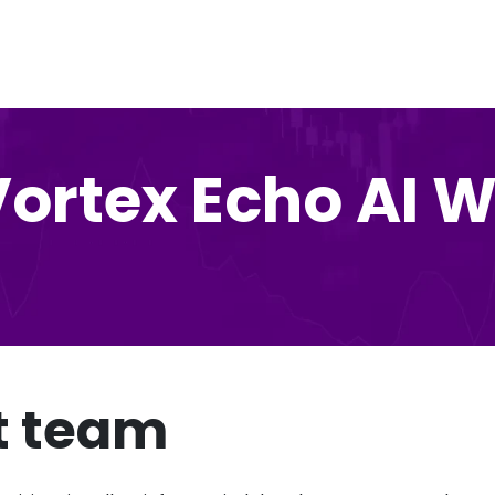
Vortex Echo AI W
t team