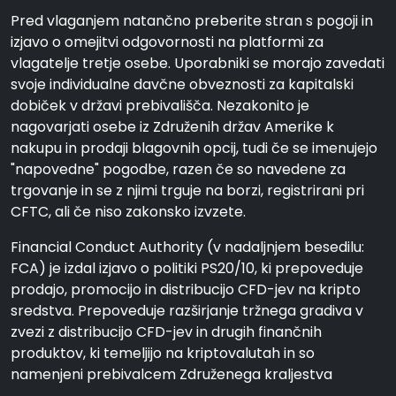
Pred vlaganjem natančno preberite stran s pogoji in
izjavo o omejitvi odgovornosti na platformi za
vlagatelje tretje osebe. Uporabniki se morajo zavedati
svoje individualne davčne obveznosti za kapitalski
dobiček v državi prebivališča. Nezakonito je
nagovarjati osebe iz Združenih držav Amerike k
nakupu in prodaji blagovnih opcij, tudi če se imenujejo
"napovedne" pogodbe, razen če so navedene za
trgovanje in se z njimi trguje na borzi, registrirani pri
CFTC, ali če niso zakonsko izvzete.
Financial Conduct Authority (v nadaljnjem besedilu:
FCA) je izdal izjavo o politiki PS20/10, ki prepoveduje
prodajo, promocijo in distribucijo CFD-jev na kripto
sredstva. Prepoveduje razširjanje tržnega gradiva v
zvezi z distribucijo CFD-jev in drugih finančnih
produktov, ki temeljijo na kriptovalutah in so
namenjeni prebivalcem Združenega kraljestva