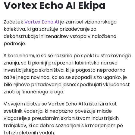
Vortex Echo AI Ekipa
Začetek
Vortex Echo AI
je zamisel vizionarskega
kolektiva, ki ga združuje prizadevanje za
dekonstrukcijo in izenačitev vstopa v naložbeno
področje.
S koreninami, ki so se razširile po spektru strokovnega
znanja, so ti pionirji prepoznali labirintsko naravo
investicijskega skrbništva, ki je pogosto neprodorno
za željnega novinca. Ko so se spopadli s to uganko, je
bilo njihovo prizadevanje jasno: spodbujati vključenost
znotraj finančnega kroga.
V svojem bistvu se Vortex Echo AI kristalizira kot
svetilnik vodenja, ki neopazno povezuje mlade
vlagatelje s preudarnim skrbništvom industrijskih
trdnjakov, ki so dobro seznanjeni s krmarjenjem po
teh zapletenih vodah.