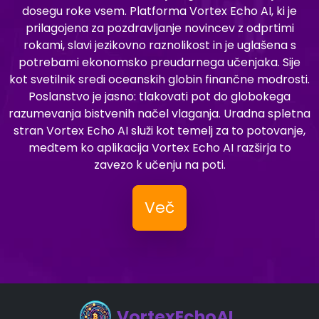
dosegu roke vsem. Platforma Vortex Echo AI, ki je
prilagojena za pozdravljanje novincev z odprtimi
rokami, slavi jezikovno raznolikost in je uglašena s
potrebami ekonomsko preudarnega učenjaka. Sije
kot svetilnik sredi oceanskih globin finančne modrosti.
Poslanstvo je jasno: tlakovati pot do globokega
razumevanja bistvenih načel vlaganja. Uradna spletna
stran Vortex Echo AI služi kot temelj za to potovanje,
medtem ko aplikacija Vortex Echo AI razširja to
zavezo k učenju na poti.
Več
VortexEchoAI