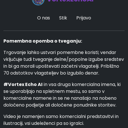
O nas
Stik
Prijavo
Pomembna opomba o tveganju:
Trgovanje lahko ustvari pomembne koristi; vendar
vključuje tudi tveganje delne/popolne izgube sredstev
in bi ga morali upoštevati začetni vlagatelji. Približno
70 odstotkov vlagateljev bo izgubilo denar.
#Vortex Echo AI
in vsa druga komercialna imena, ki
se uporabljajo na spletnem mestu, so samo v
komercialne namene in se ne nanašajo na nobeno
določeno podjetje ali določene ponudnike storitev.
Video je namenjen samo komercialni predstavitvi in
ilustraciji, vsi udeleženci pa so igralci.