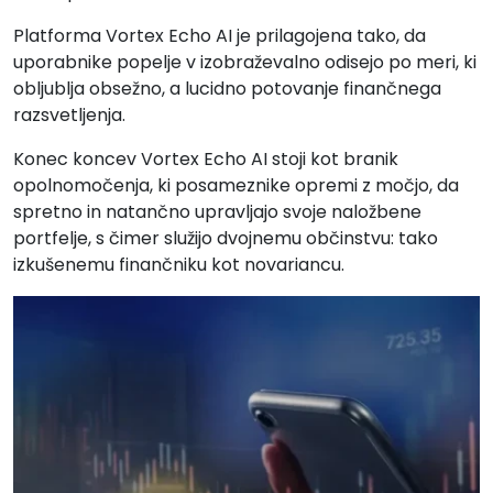
Platforma Vortex Echo AI je prilagojena tako, da
uporabnike popelje v izobraževalno odisejo po meri, ki
obljublja obsežno, a lucidno potovanje finančnega
razsvetljenja.
Konec koncev Vortex Echo AI stoji kot branik
opolnomočenja, ki posameznike opremi z močjo, da
spretno in natančno upravljajo svoje naložbene
portfelje, s čimer služijo dvojnemu občinstvu: tako
izkušenemu finančniku kot novariancu.