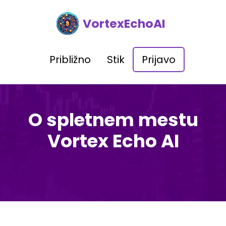
VortexEchoAI
Približno
Stik
Prijavo
O spletnem mestu
Vortex Echo AI