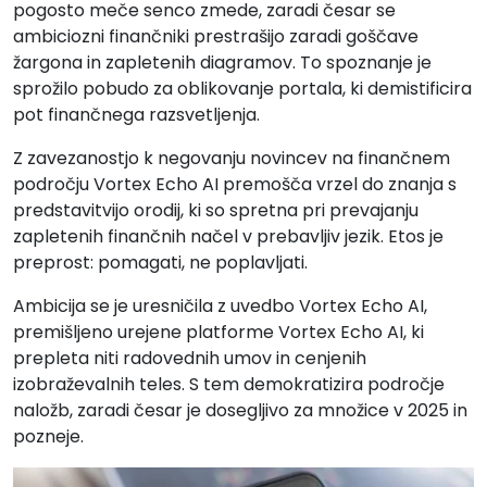
pogosto meče senco zmede, zaradi česar se
ambiciozni finančniki prestrašijo zaradi goščave
žargona in zapletenih diagramov. To spoznanje je
sprožilo pobudo za oblikovanje portala, ki demistificira
pot finančnega razsvetljenja.
Z zavezanostjo k negovanju novincev na finančnem
področju Vortex Echo AI premošča vrzel do znanja s
predstavitvijo orodij, ki so spretna pri prevajanju
zapletenih finančnih načel v prebavljiv jezik. Etos je
preprost: pomagati, ne poplavljati.
Ambicija se je uresničila z uvedbo Vortex Echo AI,
premišljeno urejene platforme Vortex Echo AI, ki
prepleta niti radovednih umov in cenjenih
izobraževalnih teles. S tem demokratizira področje
naložb, zaradi česar je dosegljivo za množice v 2025 in
pozneje.