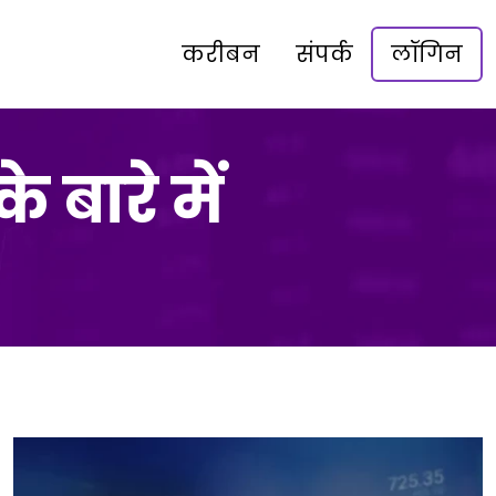
करीबन
संपर्क
लॉगिन
 बारे में