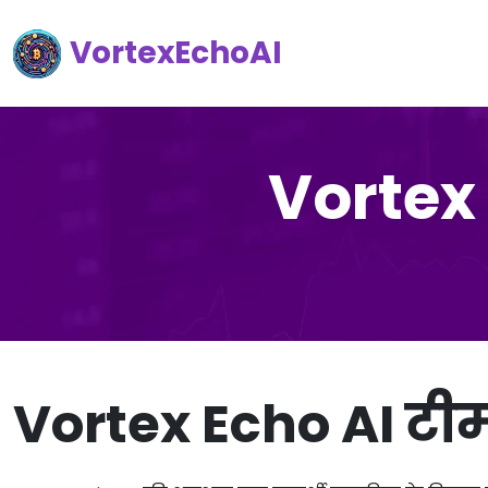
VortexEchoAI
Vortex E
Vortex Echo AI टी