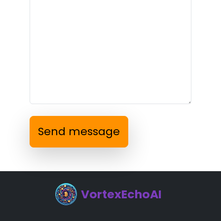
Send message
VortexEchoAI