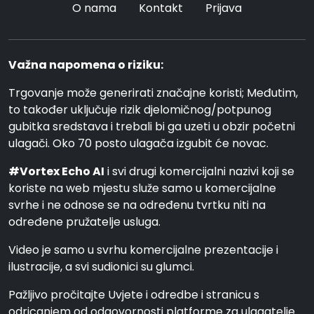
O nama
Kontakt
Prijava
Važna napomena o riziku:
Trgovanje može generirati značajne koristi; Međutim,
to također uključuje rizik djelomičnog/potpunog
gubitka sredstava i trebali bi ga uzeti u obzir početni
ulagači. Oko 70 posto ulagača izgubit će novac.
#Vortex Echo AI
i svi drugi komercijalni nazivi koji se
koriste na web mjestu služe samo u komercijalne
svrhe i ne odnose se na određenu tvrtku niti na
određene pružatelje usluga.
Video je samo u svrhu komercijalne prezentacije i
ilustracije, a svi sudionici su glumci.
Pažljivo pročitajte Uvjete i odredbe i stranicu s
odricanjem od odgovornosti platforme za ulagatelje