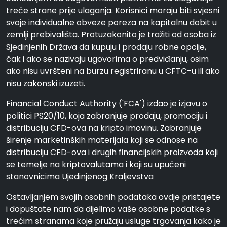
treće strane prije ulaganja. Korisnici moraju biti svjesni
svoje individualne obveze poreza na kapitalnu dobit u
zemlji prebivališta. Protuzakonito je tražiti od osoba iz
Sjedinjenih Država da kupuju i prodaju robne opcije,
čak i ako se nazivaju ugovorima o predviđanju, osim
ako nisu uvršteni na burzu registriranu u CFTC-u ili ako
nisu zakonski izuzeti.
Financial Conduct Authority ('FCA') izdao je izjavu o
politici PS20/10, koja zabranjuje prodaju, promociju i
distribuciju CFD-ova na kripto imovinu. Zabranjuje
širenje marketinških materijala koji se odnose na
distribuciju CFD-ova i drugih financijskih proizvoda koji
se temelje na kriptovalutama i koji su upućeni
stanovnicima Ujedinjenog Kraljevstva
Ostavljanjem svojih osobnih podataka ovdje pristajete
i dopuštate nam da dijelimo vaše osobne podatke s
trećim stranama koje pružaju usluge trgovanja kako je