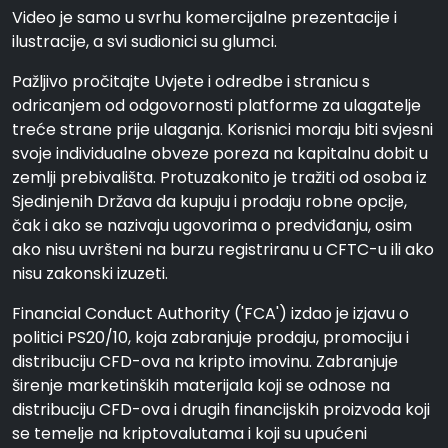
Video je samo u svrhu komercijalne prezentacije i
ilustracije, a svi sudionici su glumci.
Pažljivo pročitajte Uvjete i odredbe i stranicu s
odricanjem od odgovornosti platforme za ulagatelje
treće strane prije ulaganja. Korisnici moraju biti svjesni
svoje individualne obveze poreza na kapitalnu dobit u
zemlji prebivališta. Protuzakonito je tražiti od osoba iz
Sjedinjenih Država da kupuju i prodaju robne opcije,
čak i ako se nazivaju ugovorima o predviđanju, osim
ako nisu uvršteni na burzu registriranu u CFTC-u ili ako
nisu zakonski izuzeti.
Financial Conduct Authority ('FCA') izdao je izjavu o
politici PS20/10, koja zabranjuje prodaju, promociju i
distribuciju CFD-ova na kripto imovinu. Zabranjuje
širenje marketinških materijala koji se odnose na
distribuciju CFD-ova i drugih financijskih proizvoda koji
se temelje na kriptovalutama i koji su upućeni