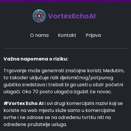
VortexEchoAI
O nama
Kontakt
Prijava
Važna napomena o riziku:
Trgovanje može generirati značajne koristi; Međutim,
to također uključuje rizik djelomičnog/potpunog
gubitka sredstava i trebali bi ga uzeti u obzir početni
ulagači. Oko 70 posto ulagača izgubit će novac.
#Vortex Echo AI
i svi drugi komercijalni nazivi koji se
koriste na web mjestu služe samo u komercijalne
svrhe i ne odnose se na određenu tvrtku niti na
određene pružatelje usluga.