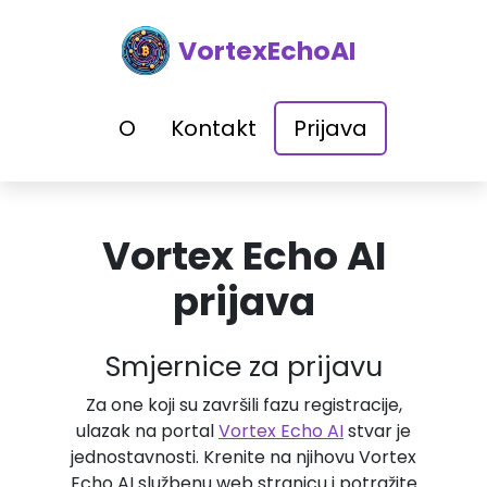
VortexEchoAI
O
Kontakt
Prijava
Vortex Echo AI
prijava
Smjernice za prijavu
Za one koji su završili fazu registracije,
ulazak na portal
Vortex Echo AI
stvar je
jednostavnosti. Krenite na njihovu Vortex
Echo AI službenu web stranicu i potražite